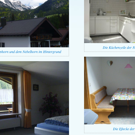
Die Küchenzeile der 
phorn und dem Nebelhorn im Hintergrund
Die Eßecke der