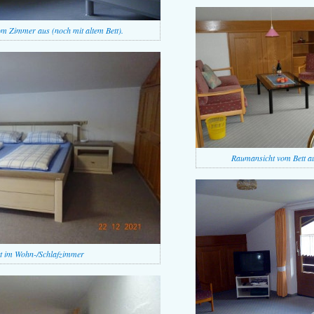
vom Zimmer aus (noch mit altem Bett).
Raumansicht vom Bett au
t im Wohn-/Schlafzimmer